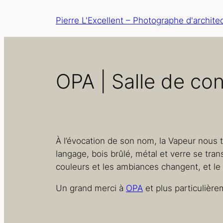
Aller
Pierre L'Excellent – Photographe d'archite
au
contenu
OPA | Salle de con
À l’évocation de son nom, la Vapeur nous
langage, bois brûlé, métal et verre se tran
couleurs et les ambiances changent, et le 
Un grand merci à
OPA
et plus particulière