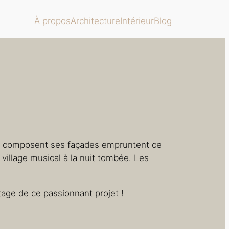
À propos
Architecture
Intérieur
Blog
qui composent ses façades empruntent ce
 village musical à la nuit tombée. Les
tage de ce passionnant projet !