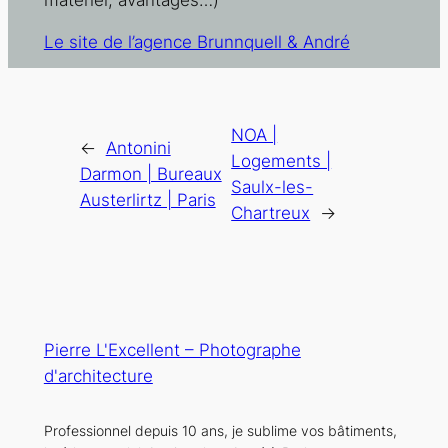
Le site de l’agence Brunnquell & André
NOA |
←
Antonini
Logements |
Darmon | Bureaux
Saulx-les-
Austerlirtz | Paris
Chartreux
→
Pierre L'Excellent – Photographe
d'architecture
Professionnel depuis 10 ans, je sublime vos bâtiments,