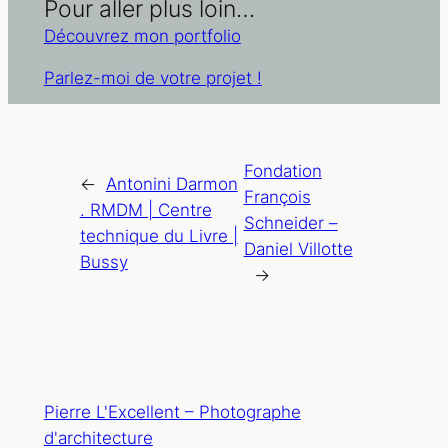
Pour aller plus loin…
Découvrez mon portfolio
Parlez-moi de votre projet !
Fondation
←
Antonini Darmon
François
. RMDM | Centre
Schneider –
technique du Livre |
Daniel Villotte
Bussy
→
Pierre L'Excellent – Photographe
d'architecture